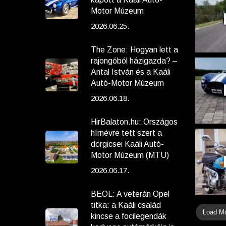
Motor Múzeum
2026.06.25.
The Zone: Hogyan lett a
rajongóból házigazda? –
Antal István és a Kaáli
Autó-Motor Múzeum
2026.06.18.
HirBalaton.hu: Országos
hírnévre tett szert a
dörgicsei Kaáli Autó-
Motor Múzeum (MTU)
2026.06.17.
BEOL: A veterán Opel
titka: a Kaáli család
Load M
kincse a focilegendák