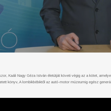
sszor, Kaáli Nagy Géza István életútját követi végig az a kötet, ame
ületett könyv, A lombikbébiktől az autó-motor múzeumig egész generá