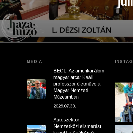
júl
MEDIA
INSTA
BEOL: Az amerikai álom
magyar arca: Kaáli
professzor életműve a
Magyar Nemzeti
Múzeumban
2026.07.30.
Autószektor:
Nemzetközi elismerést
kapott a Kaáli Autó-