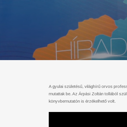
A gyulai születésű, világhírű orvos profe
mutattak be. Az Árpási Zoltán tollából sz
könyvbemutatón is érzékelhető volt.