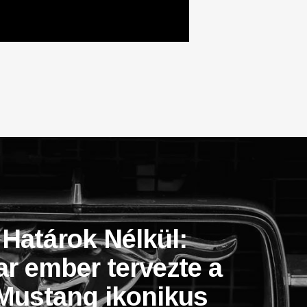
 Határok Nélkül:
r ember tervezte a
Mustang ikonikus