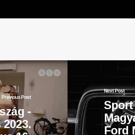
Next Post
Previous Post
Sport
szág -
Magya
 2023.
Ford 