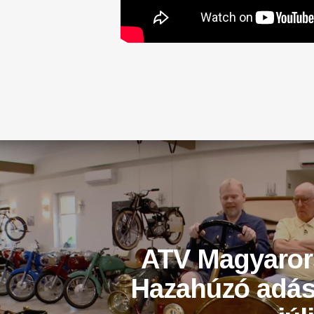
ATV Magyaror
Hazahúzó adás