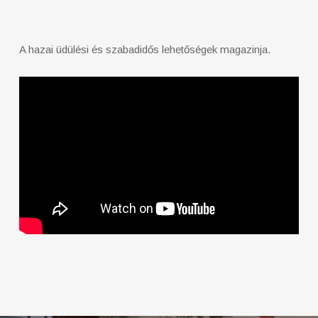
A hazai üdülési és szabadidős lehetőségek magazinja.