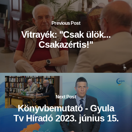
Previous Post
Vitrayék: "Csak ülök...
Csakazértis!"
Next Post
Könyvbemutató - Gyula
Tv Híradó 2023. június 15.