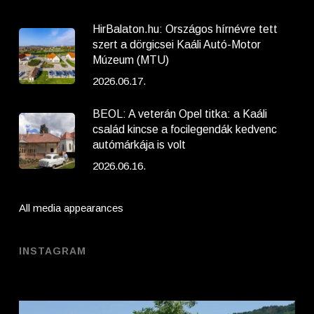
HirBalaton.hu: Országos hírnévre tett
szert a dörgicsei Kaáli Autó-Motor
Múzeum (MTU)
2026.06.17.
BEOL: A veterán Opel titka: a Kaáli
család kincse a focilegendák kedvenc
autómárkája is volt
2026.06.16.
All media appearances
INSTAGRAM