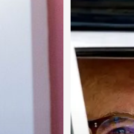
autó-
motor
múzeumig:
interjú
Kaáli
Nagy
Géza
professzorral