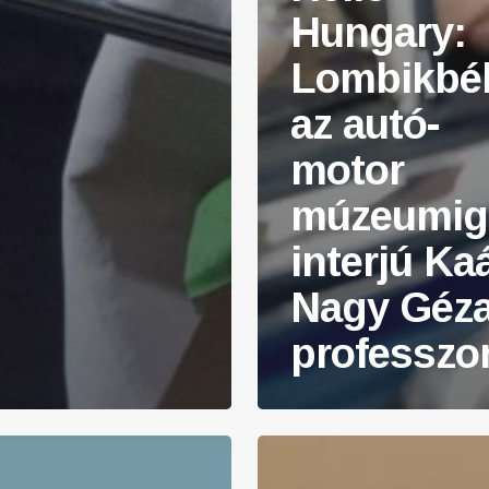
Hungary:
Lombikbéb
az autó-
motor
múzeumig
interjú Kaá
Nagy Géz
professzor
The
Zone: