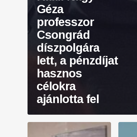
Géza
professzor
Csongrád
díszpolgára
lett, a pénzdíjat
hasznos
célokra
ajánlotta fel
Délmagyar:
The
Kaáli
Zone: