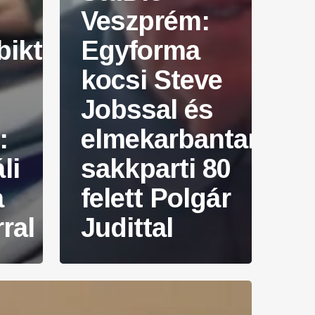
Veszprém:
iktől
Egyforma
kocsi Steve
Jobssal és
:
elmekarbantartó
li
sakkparti 80
a
felett Polgár
ral
Judittal