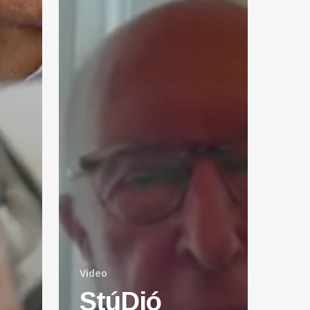
Video
StúDió