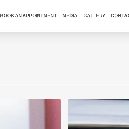
BOOK AN APPOINTMENT
MEDIA
GALLERY
CONTA
Hello
Hungary:
Lombikbébiktől
az