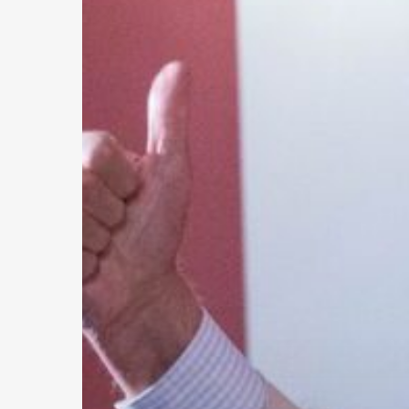
professzor
Csongrád
díszpolgára
lett,
a
pénzdíjat
hasznos
célokra
ajánlotta
fel