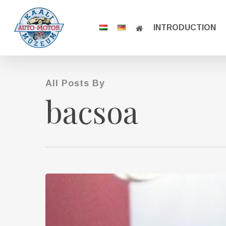
Skip
to
INTRODUCTION
main
content
All Posts By
bacsoa
Délmagyar:
Kaáli
Nagy
Géza