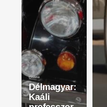
Online
Délmagyar:
Kaáli