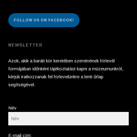
FOLLOW US ON FACEBOOK!
NEWSLETTER
Azok, akik a baráti kör keretében szeretnének hírlevél
formájában időnként tájékoztatást kapni a múzeumunkról,
kérjük iratkozzanak fel hírlevelünkre a lenti űrlap
segítségével.
Név
E-mail cím: