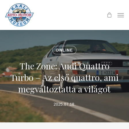
Skip
to
Men
main
content
ONLINE
The Zone: Audi Quattro
Turbo – Az első quattro, ami
megváltoztatta a világot
2025.07.18.