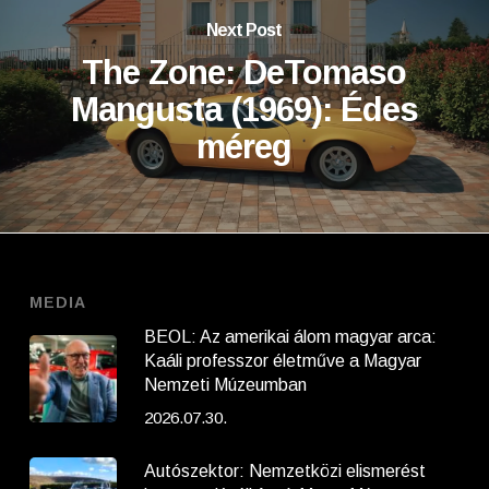
Next Post
The Zone: DeTomaso
Mangusta (1969): Édes
méreg
MEDIA
BEOL: Az amerikai álom magyar arca:
Kaáli professzor életműve a Magyar
Nemzeti Múzeumban
2026.07.30.
Autószektor: Nemzetközi elismerést