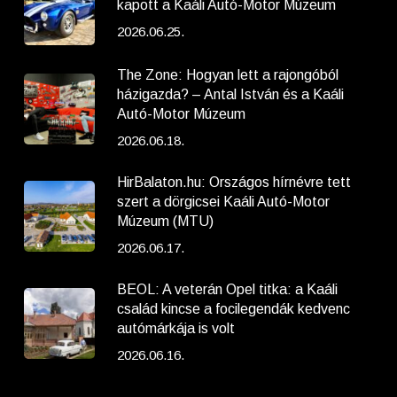
kapott a Kaáli Autó-Motor Múzeum
2026.06.25.
The Zone: Hogyan lett a rajongóból
házigazda? – Antal István és a Kaáli
Autó-Motor Múzeum
2026.06.18.
HirBalaton.hu: Országos hírnévre tett
szert a dörgicsei Kaáli Autó-Motor
Múzeum (MTU)
2026.06.17.
BEOL: A veterán Opel titka: a Kaáli
család kincse a focilegendák kedvenc
autómárkája is volt
2026.06.16.