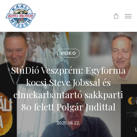
Skip
to
Men
main
content
VIDEO
StúDió Veszprém: Egyforma
kocsi Steve Jobssal és
elmekarbantartó sakkparti
80 felett Polgár Judittal
2025.08.22.