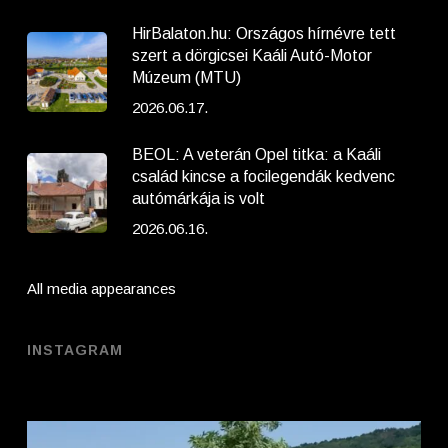
HirBalaton.hu: Országos hírnévre tett
szert a dörgicsei Kaáli Autó-Motor
Múzeum (MTU)
2026.06.17.
BEOL: A veterán Opel titka: a Kaáli
család kincse a focilegendák kedvenc
autómárkája is volt
2026.06.16.
All media appearances
INSTAGRAM