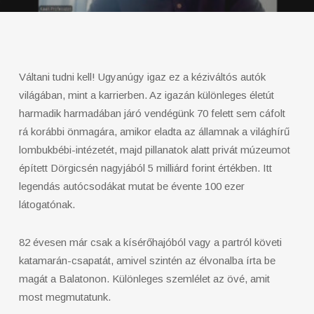
Váltani tudni kell! Ugyanúgy igaz ez a kéziváltós autók
világában, mint a karrierben. Az igazán különleges életút
harmadik harmadában járó vendégünk 70 felett sem cáfolt
rá korábbi önmagára, amikor eladta az államnak a világhírű
lombukbébi-intézetét, majd pillanatok alatt privát múzeumot
épített Dörgicsén nagyjából 5 milliárd forint értékben. Itt
legendás autócsodákat mutat be évente 100 ezer
látogatónak.
82 évesen már csak a kísérőhajóból vagy a partról követi
katamarán-csapatát, amivel szintén az élvonalba írta be
magát a Balatonon. Különleges szemlélet az övé, amit
most megmutatunk.