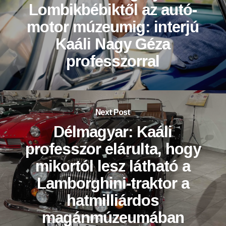
Lombikbébiktől az autó-
motor múzeumig: interjú
Kaáli Nagy Géza
professzorral
Next Post
Délmagyar: Kaáli
professzor elárulta, hogy
mikortól lesz látható a
Lamborghini-traktor a
hatmilliárdos
magánmúzeumában