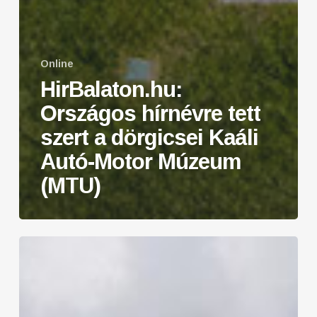
Online
HirBalaton.hu:
Országos hírnévre tett
szert a dörgicsei Kaáli
Autó-Motor Múzeum
(MTU)
BEOL:
A
veterán
Opel