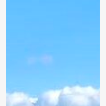
a
Kaáli
Autó-
Motor
Múzeum