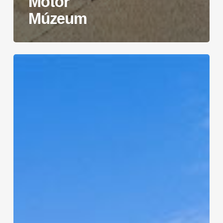
Motor
Múzeum
HirBalaton.hu:
Országos
hírnévre
tett
szert
a
dörgicsei
Kaáli
Autó-
Motor
Múzeum
(MTU)