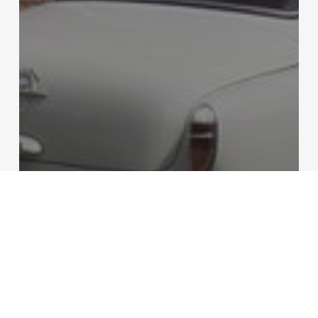
Online
BEOL: A veterán Opel
titka: a Kaáli család
kincse a focilegendák