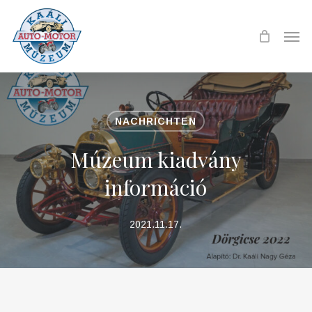
Skip
to
Men
main
content
NACHRICHTEN
Múzeum kiadvány
információ
2021.11.17.