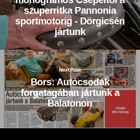
szuperritka Pannonia
sportmotorig - Dörgicsén
jártunk
Next Post
Bors: Autócsodák
forgatagában jártunk a
Balatonon