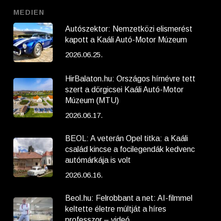
MEDIEN
Autószektor: Nemzetközi elismerést
kapott a Kaáli Autó-Motor Múzeum
2026.06.25.
HirBalaton.hu: Országos hírnévre tett
szert a dörgicsei Kaáli Autó-Motor
Múzeum (MTU)
2026.06.17.
BEOL: A veterán Opel titka: a Kaáli
család kincse a focilegendák kedvenc
autómárkája is volt
2026.06.16.
Beol.hu: Felrobbant a net: AI-filmmel
keltette életre múltját a híres
professzor – videó