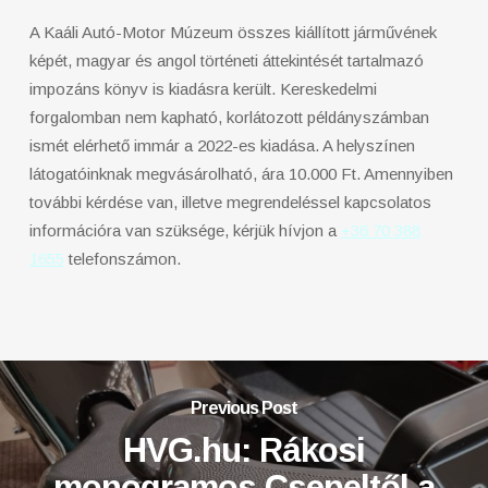
A Kaáli Autó-Motor Múzeum összes kiállított járművének
képét, magyar és angol történeti áttekintését tartalmazó
impozáns könyv is kiadásra került. Kereskedelmi
forgalomban nem kapható, korlátozott példányszámban
ismét elérhető immár a 2022-es kiadása. A helyszínen
látogatóinknak megvásárolható, ára 10.000 Ft. Amennyiben
további kérdése van, illetve megrendeléssel kapcsolatos
információra van szüksége, kérjük hívjon a
+36 70 388
1655
telefonszámon.
Previous Post
HVG.hu: Rákosi
monogramos Csepeltől a