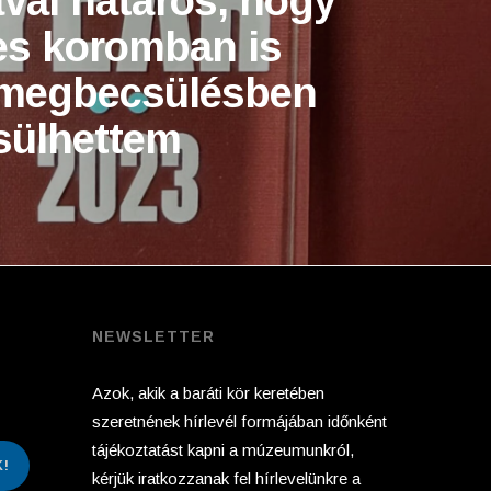
val határos, hogy
es koromban is
 megbecsülésben
sülhettem
NEWSLETTER
Azok, akik a baráti kör keretében
szeretnének hírlevél formájában időnként
tájékoztatást kapni a múzeumunkról,
!
kérjük iratkozzanak fel hírlevelünkre a