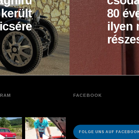
ághírű
csodá
került
80 év
icsére
ilyen
része
GRAM
FACEBOOK
FOLGE UNS AUF FACEBOOK