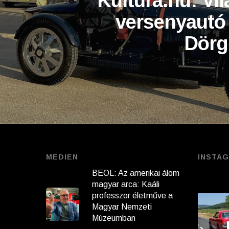
Kultura.hu: Vil
versenyautó 
Dörg
MEDIEN
INSTA
BEOL: Az amerikai álom
magyar arca: Kaáli
professzor életműve a
Magyar Nemzeti
Múzeumban