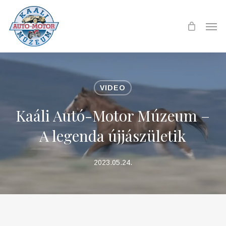
Skip
to
Men
main
content
VIDEO
Kaáli Autó-Motor Múzeum –
A legenda újjászületik
2023.05.24.