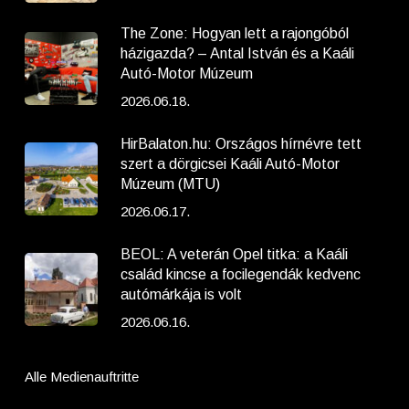
The Zone: Hogyan lett a rajongóból
házigazda? – Antal István és a Kaáli
Autó-Motor Múzeum
2026.06.18.
HirBalaton.hu: Országos hírnévre tett
szert a dörgicsei Kaáli Autó-Motor
Múzeum (MTU)
2026.06.17.
BEOL: A veterán Opel titka: a Kaáli
család kincse a focilegendák kedvenc
autómárkája is volt
2026.06.16.
Alle Medienauftritte