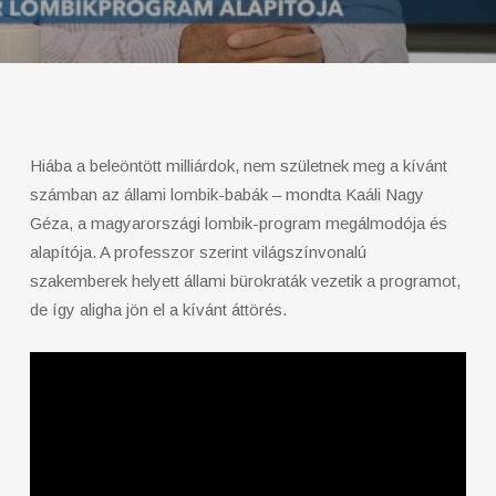
Hiába a beleöntött milliárdok, nem születnek meg a kívánt
számban az állami lombik-babák – mondta Kaáli Nagy
Géza, a magyarországi lombik-program megálmodója és
alapítója. A professzor szerint világszínvonalú
szakemberek helyett állami bürokraták vezetik a programot,
de így aligha jön el a kívánt áttörés.