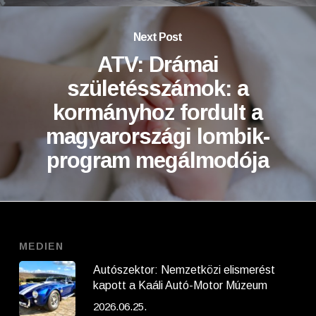
Next Post
ATV: Drámai
születésszámok: a
kormányhoz fordult a
magyarországi lombik-
program megálmodója
MEDIEN
Autószektor: Nemzetközi elismerést
kapott a Kaáli Autó-Motor Múzeum
2026.06.25.