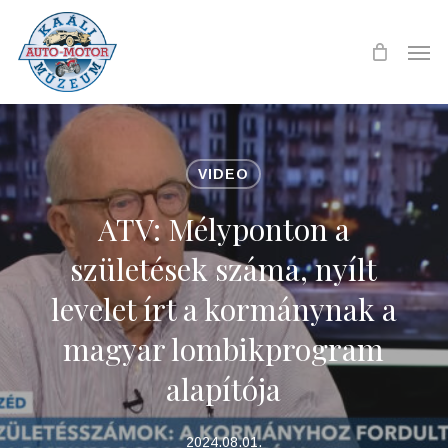
Skip
to
Men
main
content
VIDEO
ATV: Mélyponton a
születések száma, nyílt
levelet írt a kormánynak a
magyar lombikprogram
alapítója
2024.08.01.