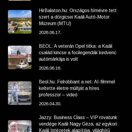
HirBalaton.hu: Országos hírnévre tett
szert a dörgicsei Kaáli Autó-Motor
Múzeum (MTU)
2026.06.17.
BEOL: A veterán Opel titka: a Kaáli
család kincse a focilegendák kedvenc
autómárkája is volt
2026.06.16.
Beol.hu: Felrobbant a net: AI-filmmel
keltette életre múltját a híres
professzor – videó
2026.04.30.
Jazzy: Business Class – VIP rovatunk
vendége Kaáli Nagy Géza, az egykori
Kaáli Intézetek alapítója, világhírű