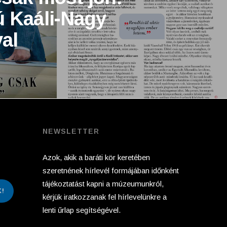
jú Kaáli-Nagy
al
NEWSLETTER
Azok, akik a baráti kör keretében
szeretnének hírlevél formájában időnként
tájékoztatást kapni a múzeumunkról,
!
kérjük iratkozzanak fel hírlevelünkre a
lenti űrlap segítségével.