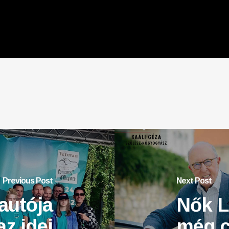
Previous Post
Next Post
autója
Nők L
az idei
még c