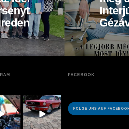
rsenyt
Inter
üreden
Gézáv
GRAM
FACEBOOK
FOLGE UNS AUF FACEBOOK