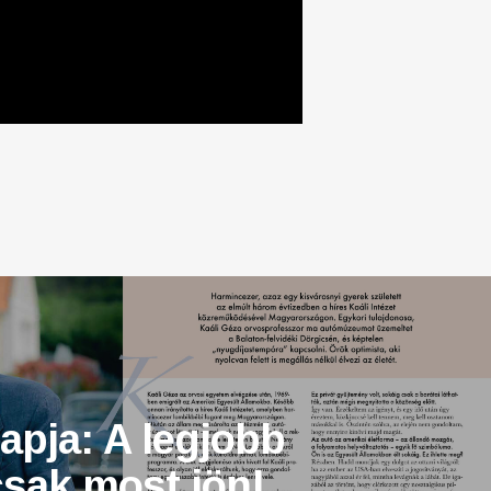
apja: A legjobb
sak most jön!