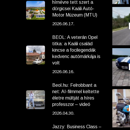
hírnévre tett szert a
dörgicsei Kaáli Autó-
Motor Múzeum (MTU)
2026.06.17.
BEOL: A veterán Opel
titka: a Kaáli család
kincse a focilegendák
kedvenc autómárkája is
volt
2026.06.16.
Beol.hu: Felrobbant a
net: AI-filmmel keltette
életre múltját a híres
professzor – videó
2026.04.30.
Jazzy: Business Class –