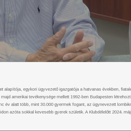
et alapítója, egykori ügyvezető igazgatója a hatvanas években, fiata
 majd amerikai tevékenysége mellett 1992-ben Budapesten létrehozta
inc év alatt több, mint 30.000 gyermek fogant, az úgynevezett lombik
don azóta sokkal kevesebb gyerek születik. A Klubdélelőtt 2024. 