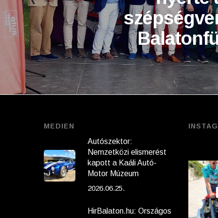
szépségve
Balatonf
MEDIEN
INSTA
Autószektor:
Nemzetközi elismerést
kapott a Kaáli Autó-
Motor Múzeum
2026.06.25.
HirBalaton.hu: Országos