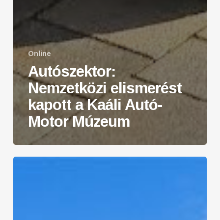
Online
Autószektor:
Nemzetközi elismerést
kapott a Kaáli Autó-
Motor Múzeum
HirBalaton.hu:
Országos
hírnévre
tett
szert