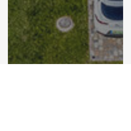
Online
HirBalaton.hu:
Országos hírnévre tett
szert a dörgicsei Kaáli
Autó-Motor Múzeum