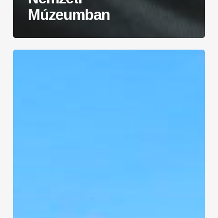
Múzeumban
Autószektor:
Nemzetközi
elismerést
kapott
a
Kaáli
Autó-
Motor
Múzeum