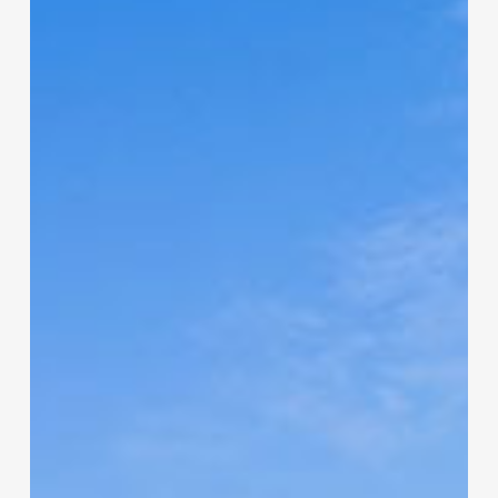
a
dörgicsei
Kaáli
Autó-
Motor
Múzeum
(MTU)