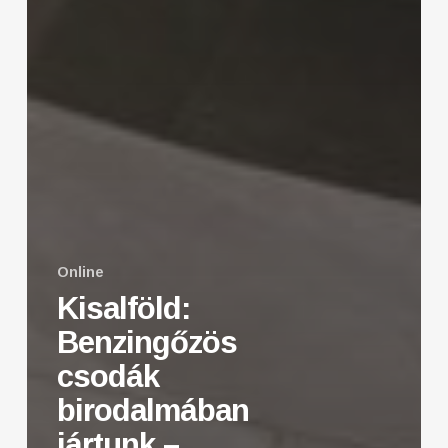
Online
Kisalföld:
Benzingőzös
csodák
birodalmában
jártunk –