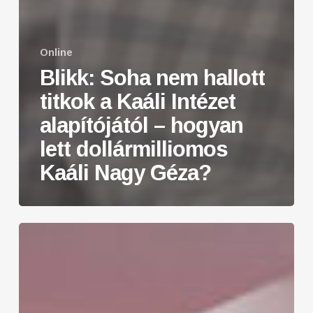
Online
Blikk: Soha nem hallott
titkok a Kaáli Intézet
alapítójától – hogyan
lett dollármilliomos
Kaáli Nagy Géza?
Forbes:
Itthon
egyetemre
sem
akarták