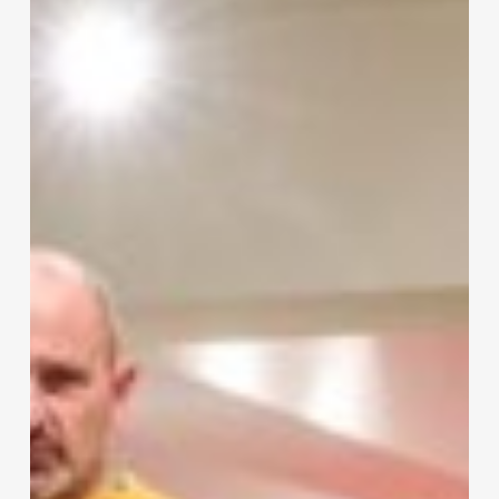
jártunk
–
videók,
fotók