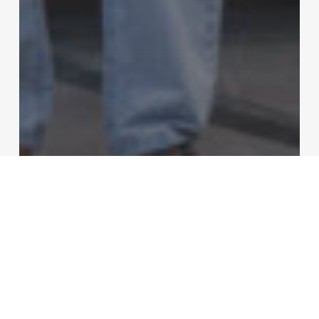
Online
Forbes: Itthon
egyetemre sem akarták
felvenni, Amerikában