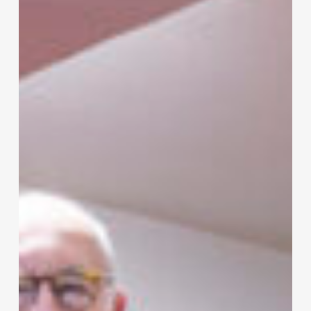
felvenni,
Amerikában
dollármilliomos
lett