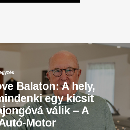
jegyzés
ve Balaton: A hely,
mindenki egy kicsit
ajongóvá válik – A
 Autó-Motor