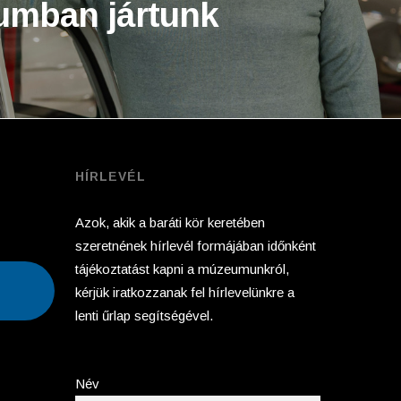
mban jártunk
HÍRLEVÉL
Azok, akik a baráti kör keretében
szeretnének hírlevél formájában időnként
tájékoztatást kapni a múzeumunkról,
kérjük iratkozzanak fel hírlevelünkre a
lenti űrlap segítségével.
Név