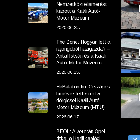
Nemzetközi elismerést
kapott a Kaáli Autó-
Motor Múzeum
2026.06.25.
The Zone: Hogyan lett a
rajongóból házigazda? –
Antal István és a Kaáli
Autó-Motor Múzeum
2026.06.18.
HirBalaton.hu: Országos
hírnévre tett szert a
dörgicsei Kaáli Autó-
Motor Múzeum (MTU)
2026.06.17.
BEOL: A veterán Opel
titka: a Kaáli család