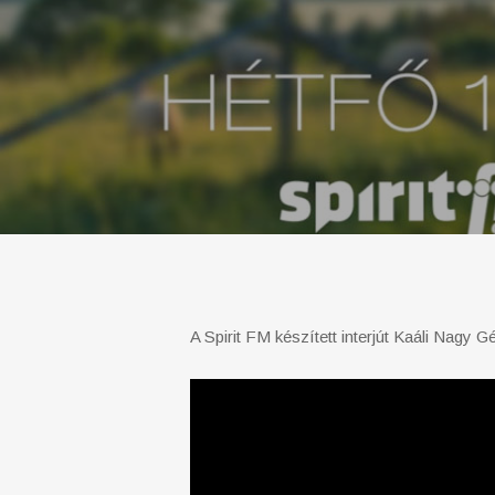
A Spirit FM készített interjút Kaáli Nagy G