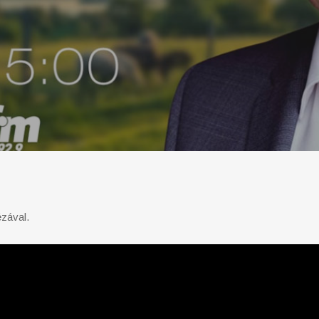
ézával.