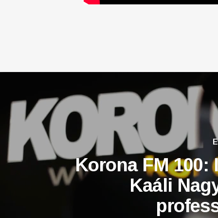
E
Korona FM 100: I
Kaáli Nag
profess