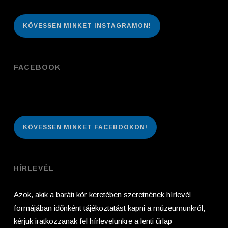
KÖVESSEN MINKET INSTAGRAMON!
FACEBOOK
KÖVESSEN MINKET FACEBOOKON!
HÍRLEVÉL
Azok, akik a baráti kör keretében szeretnének hírlevél
formájában időnként tájékoztatást kapni a múzeumunkról,
kérjük iratkozzanak fel hírlevelünkre a lenti űrlap