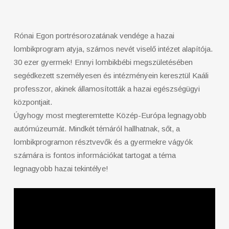
Rónai Egon portrésorozatának vendége a hazai
lombikprogram atyja, számos nevét viselő intézet alapítója.
30 ezer gyermek! Ennyi lombikbébi megszületésében
segédkezett személyesen és intézményein keresztül Kaáli
professzor, akinek államosították a hazai egészségügyi
központjait.
Úgyhogy most megteremtette Közép-Európa legnagyobb
autómúzeumát. Mindkét témáról hallhatnak, sőt, a
lombikprogramon résztvevők és a gyermekre vágyók
számára is fontos információkat tartogat a téma
legnagyobb hazai tekintélye!