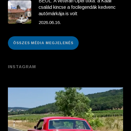
BEOL: A veterán Opel titka: a Kaáli
család kincse a focilegendák kedvenc
autómárkája is volt
2026.06.16.
ÖSSZES MÉDIA MEGJELENÉS
INSTAGRAM