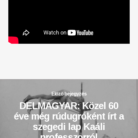
Előző bejegyzés
DELMAGYAR: Közel 60
éve még rúdugróként írt a
szegedi lap Kaáli
professzorról