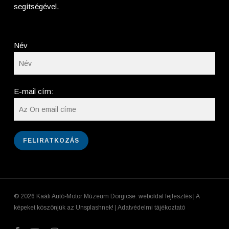
segítségével.
Név
E-mail cím:
© 2026 Kaáli Autó-Motor Múzeum Dörgicse.
weboldal fejlesztés
| A
képeket köszönjük az
Unsplashnek!
|
Adatvédelmi tájékoztató