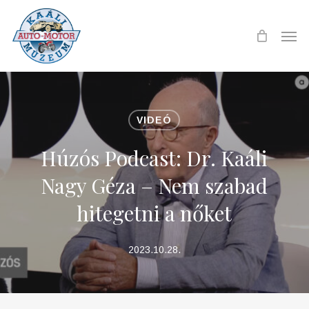
Skip
to
Men
main
content
VIDEÓ
Húzós Podcast: Dr. Kaáli
Nagy Géza – Nem szabad
hitegetni a nőket
2023.10.28.