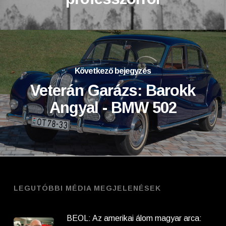
Következő bejegyzés
Veterán Garázs: Barokk
Angyal - BMW 502
LEGUTÓBBI MÉDIA MEGJELENÉSEK
BEOL: Az amerikai álom magyar arca: