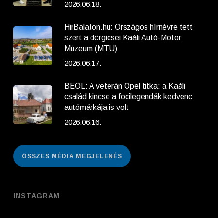
2026.06.18.
HirBalaton.hu: Országos hírnévre tett
szert a dörgicsei Kaáli Autó-Motor
Múzeum (MTU)
2026.06.17.
BEOL: A veterán Opel titka: a Kaáli
család kincse a focilegendák kedvenc
autómárkája is volt
2026.06.16.
ÖSSZES MÉDIA MEGJELENÉS
INSTAGRAM