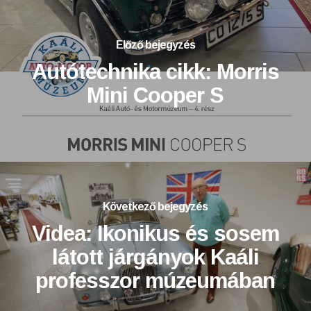
Előző bejegyzés
Autótechnika cikk: Morris
Mini Cooper S
Következő bejegyzés
Videa: Ikonikus és sosem
látott járgányok Kaáli
professzor múzeumában