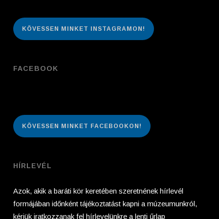
KÖVESSEN MINKET INSTAGRAMON!
FACEBOOK
KÖVESSEN MINKET FACEBOOKON!
HÍRLEVÉL
Azok, akik a baráti kör keretében szeretnének hírlevél
formájában időnként tájékoztatást kapni a múzeumunkról,
kérjük iratkozzanak fel hírlevelünkre a lenti űrlap