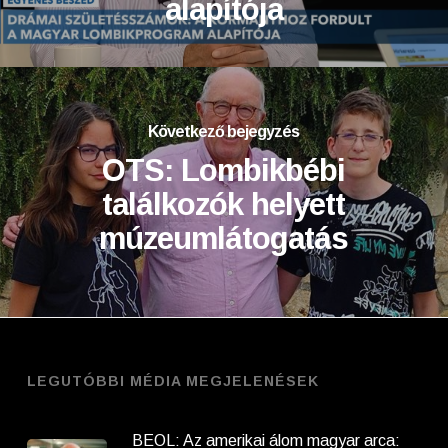
alapítója
Következő bejegyzés
OTS: Lombikbébi
találkozók helyett
múzeumlátogatás
LEGUTÓBBI MÉDIA MEGJELENÉSEK
BEOL: Az amerikai álom magyar arca: