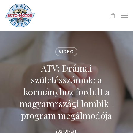
Skip
to
Men
main
content
VIDEÓ
ATV: Drámai
születésszámok: a
kormányhoz fordult a
magyarországi lombik-
program megálmodója
2024.07.31.