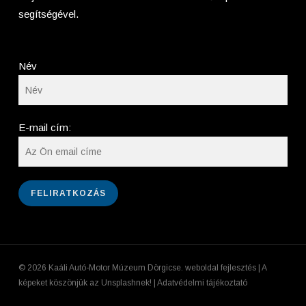
segítségével.
Név
E-mail cím:
© 2026 Kaáli Autó-Motor Múzeum Dörgicse.
weboldal fejlesztés
| A
képeket köszönjük az
Unsplashnek!
|
Adatvédelmi tájékoztató