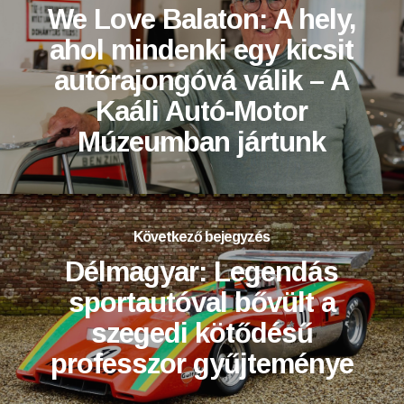
We Love Balaton: A hely,
ahol mindenki egy kicsit
autórajongóvá válik – A
Kaáli Autó-Motor
Múzeumban jártunk
Következő bejegyzés
Délmagyar: Legendás
sportautóval bővült a
szegedi kötődésű
professzor gyűjteménye