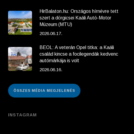
HirBalaton.hu: Országos hírnévre tett
szert a dörgicsei Kaáli Autó-Motor
Múzeum (MTU)
2026.06.17.
BEOL: A veterán Opel titka: a Kaáli
család kincse a focilegendák kedvenc
autómárkája is volt
2026.06.16.
ÖSSZES MÉDIA MEGJELENÉS
INSTAGRAM