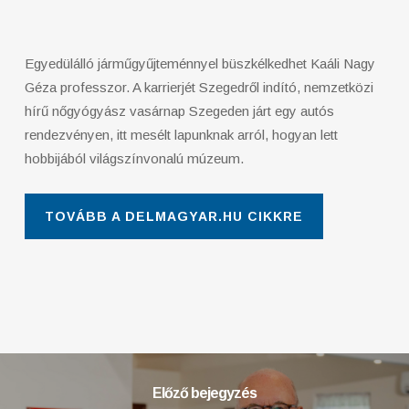
Egyedülálló járműgyűjteménnyel büszkélkedhet Kaáli Nagy
Géza professzor. A karrierjét Szegedről indító, nemzetközi
hírű nőgyógyász vasárnap Szegeden járt egy autós
rendezvényen, itt mesélt lapunknak arról, hogyan lett
hobbijából világszínvonalú múzeum.
TOVÁBB A DELMAGYAR.HU CIKKRE
Előző bejegyzés