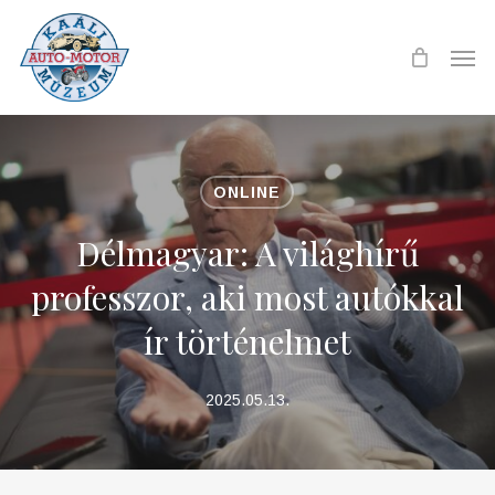
Skip
to
Men
main
content
ONLINE
Délmagyar: A világhírű
professzor, aki most autókkal
ír történelmet
2025.05.13.