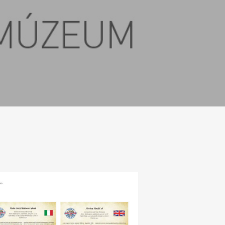
chnika-
-