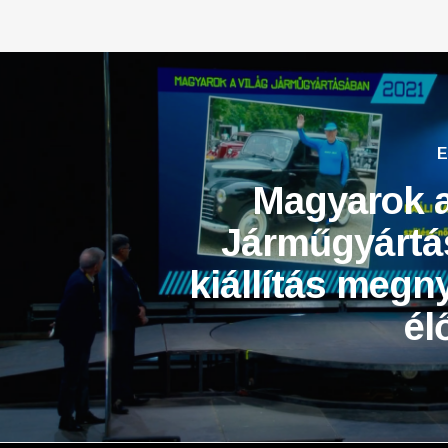
E
Magyarok a
Járműgyártá
kiállítás megny
él