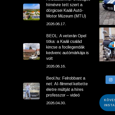
hírnévre tett szert a
dörgicsei Kaáli Autó-
Motor Múzeum (MTU)
2026.06.17.
BEOL: A veterán Opel
titka: a Kaáli család
kincse a focilegendák
kedvenc autómárkája is
volt
2026.06.16.
Beol.hu: Felrobbant a
net: AI-filmmel keltette
életre múltját a híres
professzor – videó
KÖVE
2026.04.30.
INST