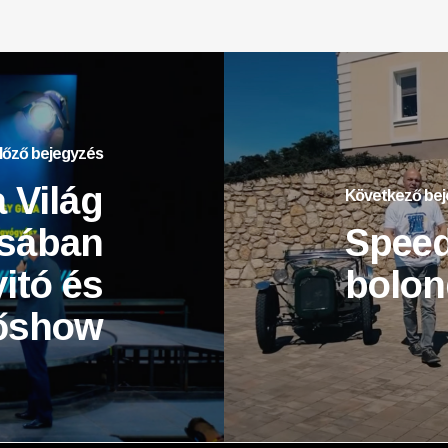
lőző bejegyzés
 Világ
Következő be
sában
Speed
itó és
bolon
őshow