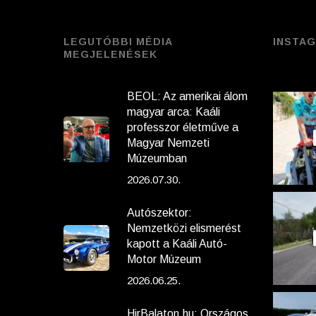
LEGUTÓBBI MÉDIA
INSTA
MEGJELENÉSEK
BEOL: Az amerikai álom
magyar arca: Kaáli
professzor életműve a
Magyar Nemzeti
Múzeumban
2026.07.30.
Autószektor:
Nemzetközi elismerést
kapott a Kaáli Autó-
Motor Múzeum
2026.06.25.
HirBalaton.hu: Országos