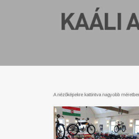
A nézőképekre kattintva nagyobb méretbe
autotechnika-
2021jul-
01