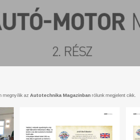
n megnyílik az
Autotechnika Magazinban
rólunk megjelent cikk.
autotechnika-
autote
2021jul-
2021jul
02
03