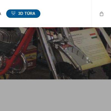
A
3D TÚRA