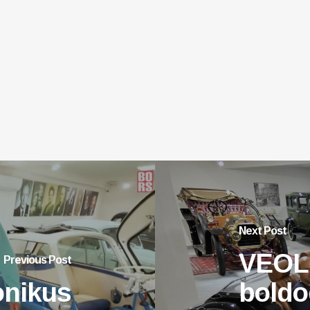
Next Post
VEOL:
Previous Post
onikus
boldo