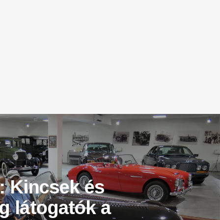
 Kincsek és
g látogatók a