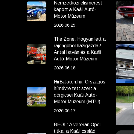
Nemzetközi elismerést
kapott a Kaáli Autó-
Motor Múzeum
2026.06.25.
The Zone: Hogyan lett a
rajongóból házigazda? –
Antal István és a Kaáli
Autó-Motor Múzeum
2026.06.18.
HirBalaton.hu: Országos
hírnévre tett szert a
dörgicsei Kaáli Autó-
Motor Múzeum (MTU)
2026.06.17.
BEOL: A veterán Opel
titka: a Kaáli család