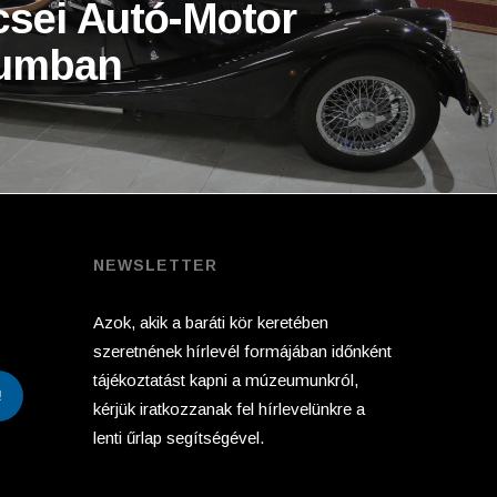
csei Autó-Motor
umban
NEWSLETTER
Azok, akik a baráti kör keretében
szeretnének hírlevél formájában időnként
tájékoztatást kapni a múzeumunkról,
!
kérjük iratkozzanak fel hírlevelünkre a
lenti űrlap segítségével.