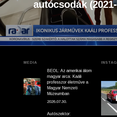
autócsodák (2021-
MEDIA
INSTA
BEOL: Az amerikai álom
magyar arca: Kaáli
professzor életműve a
Magyar Nemzeti
Múzeumban
2026.07.30.
Autószektor: