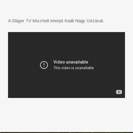
A Sláger TV készített interjút Kaáli Nagy Gézával.