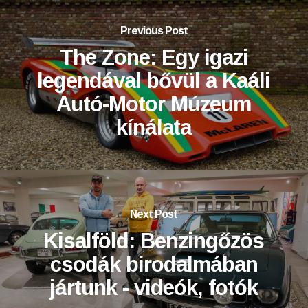
Previous Post
The Zone: Egy igazi
legendával bővül a Kaáli
Autó-Motor Múzeum
kínálata
Next Post
Kisalföld: Benzingőzös
csodák birodalmában
jártunk - videók, fotók