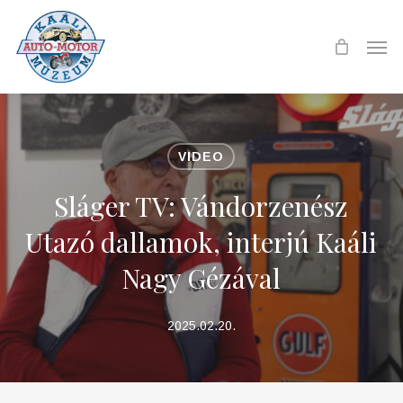
Skip
to
Men
main
content
VIDEO
Sláger TV: Vándorzenész
Utazó dallamok, interjú Kaáli
Nagy Gézával
2025.02.20.