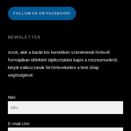
FOLLOW US ON FACEBOOK!
NEWSLETTER
Azok, akik a baráti kör keretében szeretnének hírlevél
formájában időnként tájékoztatást kapni a múzeumunkról,
kérjük iratkozzanak fel hírlevelünkre a lenti űrlap
segítségével.
Név
E-mail cím: