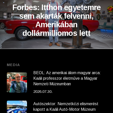
Forbes: Itthon egyetemre
sem akarták felvenni,
Amerikában
dollármilliomos lett
MEDIA
BEOL: Az amerikai álom magyar arca:
Kaáli professzor életműve a Magyar
Nemzeti Múzeumban
2026.07.30.
Autószektor: Nemzetközi elismerést
kapott a Kaáli Autó-Motor Múzeum