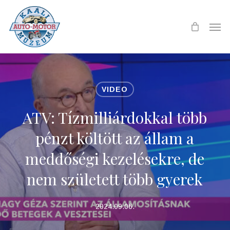
Skip
to
Men
main
content
VIDEO
ATV: Tízmilliárdokkal több
pénzt költött az állam a
meddőségi kezelésekre, de
nem született több gyerek
2024.09.06.