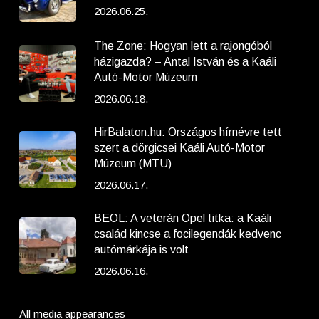
2026.06.25.
The Zone: Hogyan lett a rajongóból
házigazda? – Antal István és a Kaáli
Autó-Motor Múzeum
2026.06.18.
HirBalaton.hu: Országos hírnévre tett
szert a dörgicsei Kaáli Autó-Motor
Múzeum (MTU)
2026.06.17.
BEOL: A veterán Opel titka: a Kaáli
család kincse a focilegendák kedvenc
autómárkája is volt
2026.06.16.
All media appearances