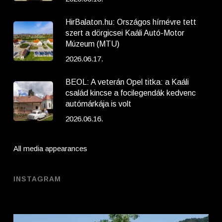
HirBalaton.hu: Országos hírnévre tett
szert a dörgicsei Kaáli Autó-Motor
Múzeum (MTU)
2026.06.17.
BEOL: A veterán Opel titka: a Kaáli
család kincse a focilegendák kedvenc
autómárkája is volt
2026.06.16.
All media appearances
INSTAGRAM