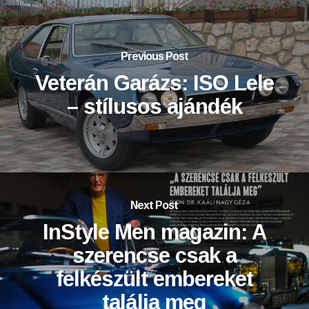
Previous Post
Veterán Garázs: ISO Lele
– stílusos ajándék
Next Post
InStyle Men magazin: A
szerencse csak a
felkészült embereket
találja meg