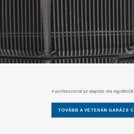
A professzorral az alapítás óta együttműkö
TOVÁBB A VETERÁN GARÁZS C