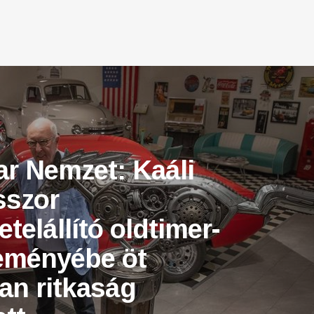
r Nemzet: Kaáli
sszor
etelállító oldtimer-
eményébe öt
lan ritkaság