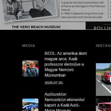
MEDIA
INSTA
BEOL: Az amerikai álom
magyar arca: Kaáli
professzor életműve a
Magyar Nemzeti
Múzeumban
2026.07.30.
Autószektor:
Nemzetközi elismerést
kapott a Kaáli Autó-
Motor Múzeum