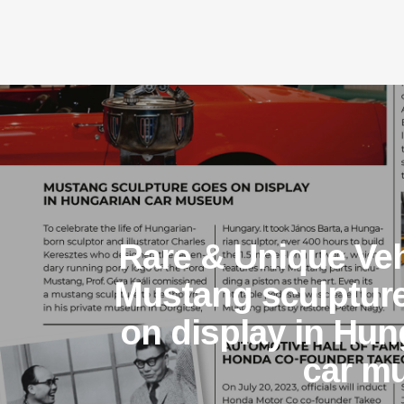
Rare & Unique Veh
Mustang sculptur
on display in Hun
car m