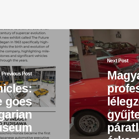
Next Post
Magya
Previous Post
icles:
profe
e goes
lélegz
garian
gyűjt
useum
párat