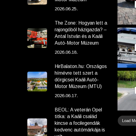
2026.06.25.
The Zone: Hogyan lett a
rajongóból házigazda? –
Antal István és a Kaáli
Autó-Motor Múzeum
2026.06.18.
HirBalaton.hu: Országos
hírnévre tett szert a
dörgicsei Kaáli Autó-
Motor Múzeum (MTU)
2026.06.17.
BEOL: A veterán Opel
titka: a Kaáli család
Load M
kincse a focilegendák
kedvenc autómárkája is