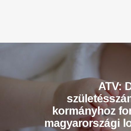
ATV: 
születésszá
kormányhoz for
magyarországi l