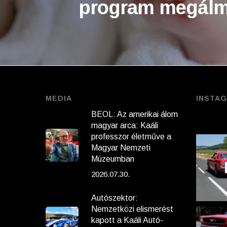
program megálm
MEDIA
INSTA
BEOL: Az amerikai álom
magyar arca: Kaáli
professzor életműve a
Magyar Nemzeti
Múzeumban
2026.07.30.
Autószektor:
Nemzetközi elismerést
kapott a Kaáli Autó-