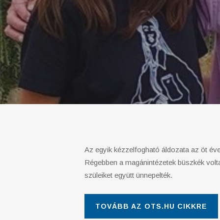
Az egyik kézzelfogható áldozata az öt éve
Régebben a magánintézetek büszkék volta
szüleiket együtt ünnepelték.
TOVÁBB AZ OTS.HU CIKKRE