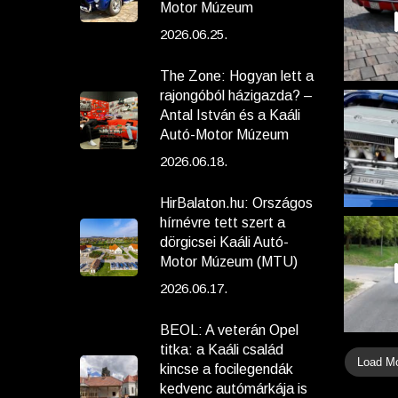
Motor Múzeum
2026.06.25.
The Zone: Hogyan lett a
rajongóból házigazda? –
Antal István és a Kaáli
Autó-Motor Múzeum
2026.06.18.
HirBalaton.hu: Országos
hírnévre tett szert a
dörgicsei Kaáli Autó-
Motor Múzeum (MTU)
2026.06.17.
BEOL: A veterán Opel
titka: a Kaáli család
Load M
kincse a focilegendák
kedvenc autómárkája is