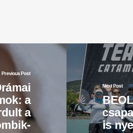
Previous Post
Drámai
Next Post
mok: a
BEOL:
dult a
csapa
ombik-
is ny