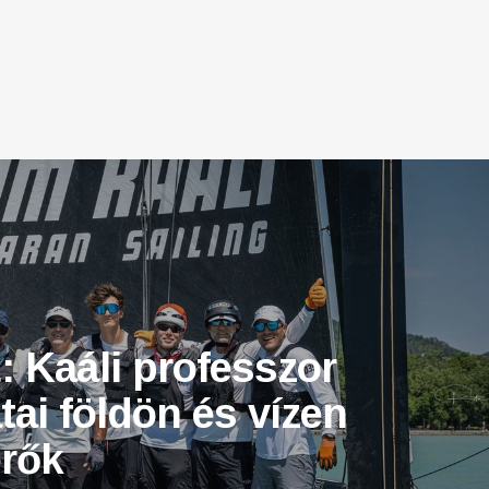
 Kaáli professzor
tai földön és vízen
erők