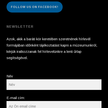
FOLLOW US ON FACEBOOK!
NEWSLETTER
Azok, akik a baráti kör keretében szeretnének hírlevél
formájában időnként tájékoztatást kapni a múzeumunkról,
kérjük iratkozzanak fel hírlevelünkre a lenti űrlap
segítségével.
Név
E-mail cím: