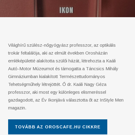
Világhírű szülész-nőgyógyász professzor, az optikális
trokár feltalálója, aki az elmúlt években Orosházán
emléképületté alakította szülői házát, létrehozta a Kaáli
Autó-Motor Múzeumot és támogatta a Táncsics Mihály
Gimnáziumban kialakított Természettudományos
Tehetségműhely létrejöttét. Ő dr. Kaáli Nagy Géza
professzor, aki most egy különleges elismeréssel
gazdagodott, az Év Ikonjává választotta őt az InStyle Men
magazin.
TOVÁBB AZ OROSCAFE.HU CIKKRE