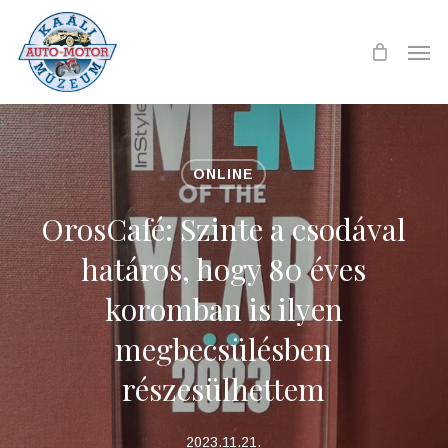
Skip
to
Men
main
content
ONLINE
OrosCafé: Szinte a csodával
határos, hogy 80 éves
koromban is ilyen
megbecsülésben
részesülhettem
2023.11.21.