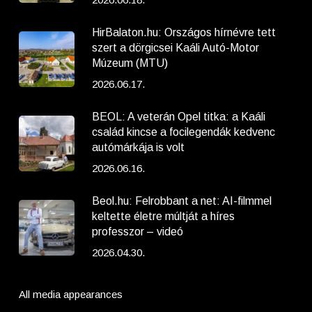
HirBalaton.hu: Országos hírnévre tett
szert a dörgicsei Kaáli Autó-Motor
Múzeum (MTU)
2026.06.17.
BEOL: A veterán Opel titka: a Kaáli
család kincse a focilegendák kedvenc
autómárkája is volt
2026.06.16.
Beol.hu: Felrobbant a net: AI-filmmel
keltette életre múltját a híres
professzor – videó
2026.04.30.
All media appearances