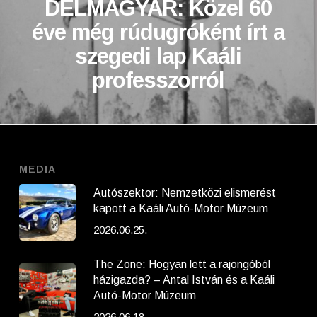
DELMAGYAR: Közel 60
éve még rúdugróként írt a
szegedi lap Kaáli
professzorról
MEDIA
Autószektor: Nemzetközi elismerést
kapott a Kaáli Autó-Motor Múzeum
2026.06.25.
The Zone: Hogyan lett a rajongóból
házigazda? – Antal István és a Kaáli
Autó-Motor Múzeum
2026.06.18.