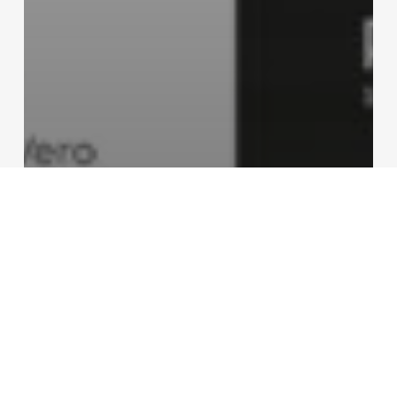
Printed
Rare & Unique Vehicles:
Mustang sculpture
goes on display in
Hungarian car museum