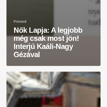
Printed
Nők Lapja: A legjobb
még csak most jön!
Interjú Kaáli-Nagy
Gézával
Rare
&
Unique
Vehicles:
Mustang
sculpture