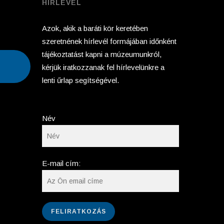
HÍRLEVÉL
Azok, akik a baráti kör keretében
szeretnének hírlevél formájában időnként
tájékoztatást kapni a múzeumunkról,
kérjük iratkozzanak fel hírlevelünkre a
lenti űrlap segítségével.
Név
E-mail cím: