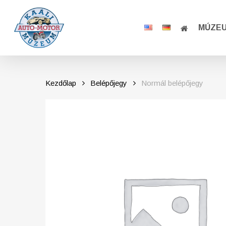
Skip
to
MÚZE
main
content
Kezdőlap
Belépőjegy
Normál belépőjegy