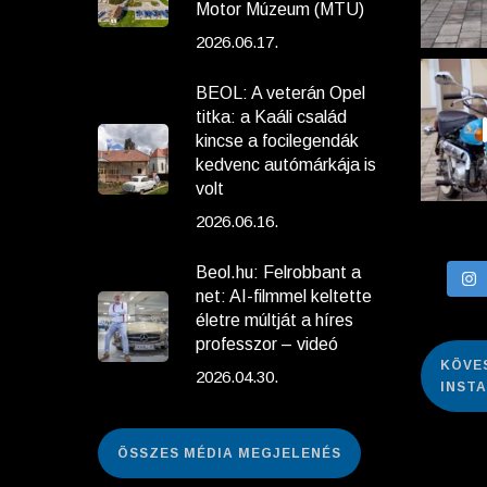
Motor Múzeum (MTU)
2026.06.17.
BEOL: A veterán Opel
titka: a Kaáli család
kincse a focilegendák
kedvenc autómárkája is
volt
2026.06.16.
Beol.hu: Felrobbant a
net: AI-filmmel keltette
életre múltját a híres
professzor – videó
KÖVE
2026.04.30.
INST
ÖSSZES MÉDIA MEGJELENÉS