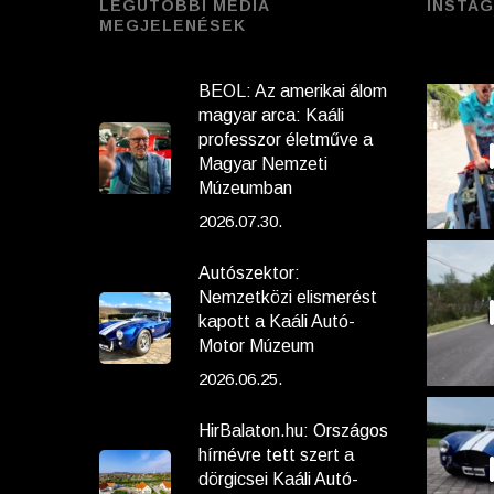
LEGUTÓBBI MÉDIA
INSTA
MEGJELENÉSEK
BEOL: Az amerikai álom
magyar arca: Kaáli
professzor életműve a
Magyar Nemzeti
Múzeumban
2026.07.30.
Autószektor:
Nemzetközi elismerést
kapott a Kaáli Autó-
Motor Múzeum
2026.06.25.
HirBalaton.hu: Országos
hírnévre tett szert a
dörgicsei Kaáli Autó-