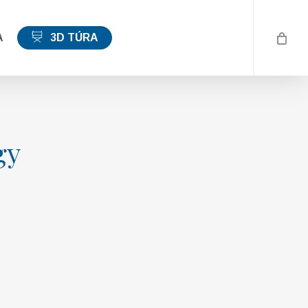
A
3D TÚRA
gy