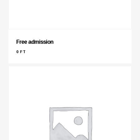
Free admission
0
FT
0
FT